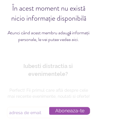
În acest moment nu există
nicio informație disponibilă
Atunci când acest membru adaugă informații
personale, le vei putea vedea aici.
Iubesti distractia si
evenimentele?
Perfect! Fii primul care află despre cele
mai recente evenimente, noutati si oferte!
Aboneaza-te