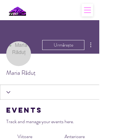
Mai multe acțiuni
Urmărește
Maria Răduț
Events
Track and manage your events here.
Viitoare
Anterioare