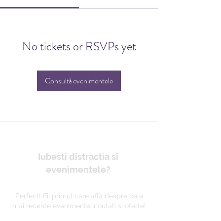
No tickets or RSVPs yet
Consultă evenimentele
Iubesti distractia si
evenimentele?
Perfect! Fii primul care află despre cele
mai recente evenimente, noutati si oferte!