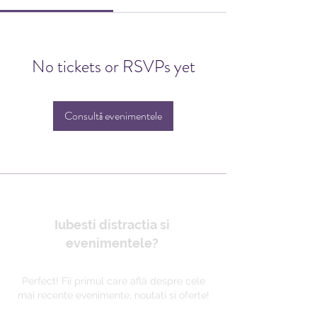
No tickets or RSVPs yet
Consultă evenimentele
Iubesti distractia si
evenimentele?
Perfect! Fii primul care află despre cele
mai recente evenimente, noutati si oferte!