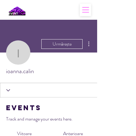
Mai multe acțiuni
Urmărește
ioanna.calin
ioanna.calin
Events
Track and manage your events here.
Viitoare
Anterioare