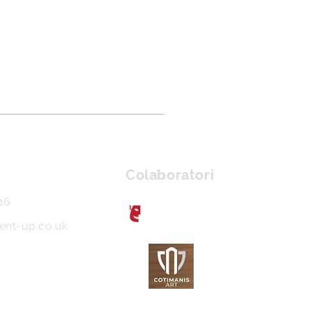
Colaboratori
16
ent-up.co.uk