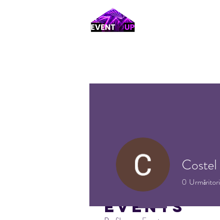
Costel
0
Urmăritori
Events