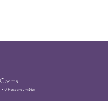
Home
Despre noi
Eveni
 Cosma
0
Persoane urmărite