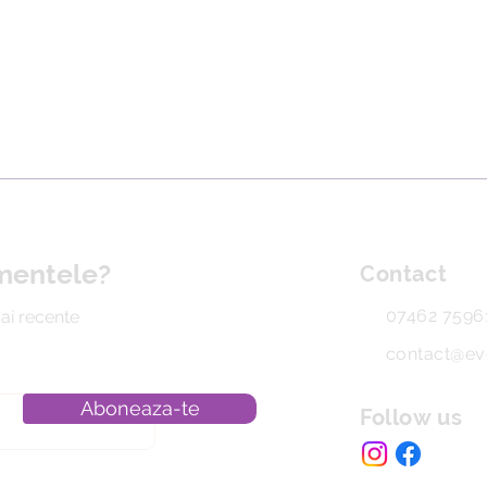
imentele?
Contact
07462 7596
mai recente
contact@ev
Aboneaza-te
Follow us