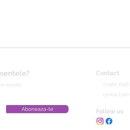
imentele?
Contact
07462 7596
mai recente
contact@ev
Aboneaza-te
Follow us