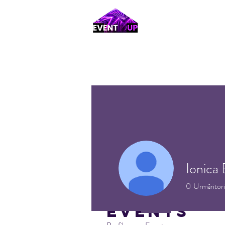
Ionica
0
Urmăritori
Events