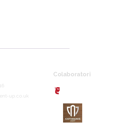
Colaboratori
16
ent-up.co.uk