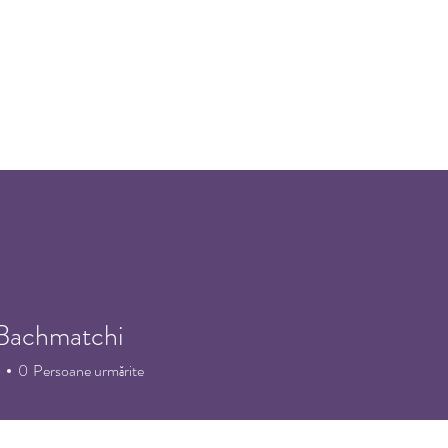
Home
Despre noi
Eveni
 Bachmatchi
0
Persoane urmărite