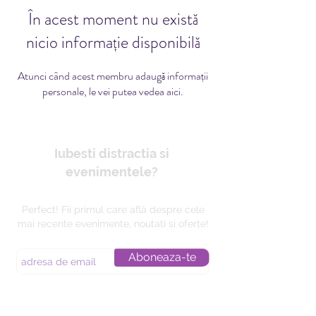
În acest moment nu există
nicio informație disponibilă
Atunci când acest membru adaugă informații
personale, le vei putea vedea aici.
Iubesti distractia si
evenimentele?
Perfect! Fii primul care află despre cele
mai recente evenimente, noutati si oferte!
Aboneaza-te