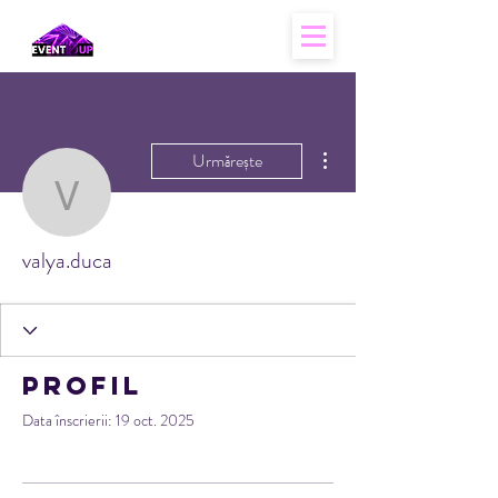
Mai multe acțiuni
Urmărește
valya.duca
valya.duca
Profil
Data înscrierii: 19 oct. 2025