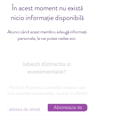
În acest moment nu există
nicio informație disponibilă
Atunci când acest membru adaugă informații
personale, le vei putea vedea aici.
Iubesti distractia si
evenimentele?
Perfect! Fii primul care află despre cele
mai recente evenimente, noutati si oferte!
Aboneaza-te