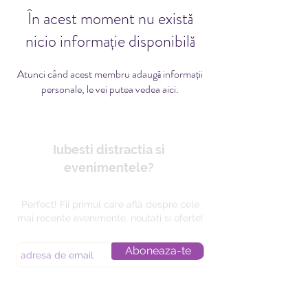
În acest moment nu există
nicio informație disponibilă
Atunci când acest membru adaugă informații
personale, le vei putea vedea aici.
Iubesti distractia si
evenimentele?
Perfect! Fii primul care află despre cele
mai recente evenimente, noutati si oferte!
Aboneaza-te