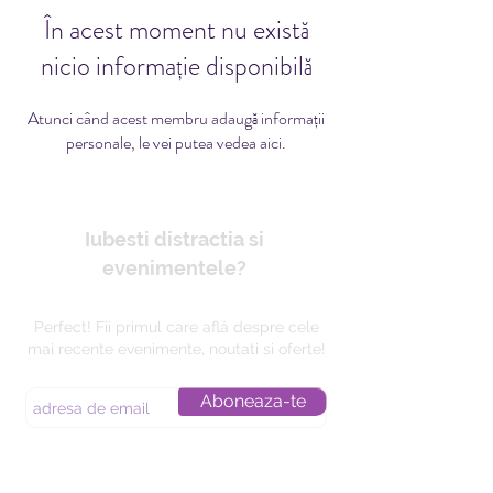
În acest moment nu există
nicio informație disponibilă
Atunci când acest membru adaugă informații
personale, le vei putea vedea aici.
Iubesti distractia si
evenimentele?
Perfect! Fii primul care află despre cele
mai recente evenimente, noutati si oferte!
Aboneaza-te